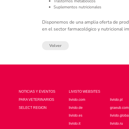
Trastornos metabólicos
Suplementos nutricionales
Disponemos de una amplia oferta de prod
en el sector farmacológico y nutricional i
Volver
NOTICIAS Y EVENTOS
LIVISTO WEBSITES
PARA VETERINARIOS
livisto.com
livisto.pl
SELECT REGION
livisto.de
graeub.com
livisto.es
livisto.globa
livisto.it
livisto.ru