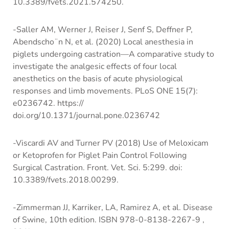
10.3389/fvets.2021.574250.
-Saller AM, Werner J, Reiser J, Senf S, Deffner P,
Abendscho ̈ n N, et al. (2020) Local anesthesia in
piglets undergoing castration—A comparative study to
investigate the analgesic effects of four local
anesthetics on the basis of acute physiological
responses and limb movements. PLoS ONE 15(7):
e0236742. https://
doi.org/10.1371/journal.pone.0236742
-Viscardi AV and Turner PV (2018) Use of Meloxicam
or Ketoprofen for Piglet Pain Control Following
Surgical Castration. Front. Vet. Sci. 5:299. doi:
10.3389/fvets.2018.00299.
-Zimmerman JJ, Karriker, LA, Ramirez A, et al. Disease
of Swine, 10th edition. ISBN 978-0-8138-2267-9 ,