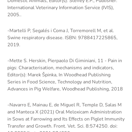
Domestic Animals, Editor(s): Steffey E.P., Publisher:
International Veterinary Information Service (IVIS),
2005..
-Martelli P, Segalés i Coma J, Torremorell M, et al.
Swine respiratory disease. ISBN: 9788417225865,
2019.
-Mette S. Herskin, Pierpaolo Di Giminiani, 11 - Pain in
pigs: Characterisation, mechanisms and indicators,
Editor(s): Marek Špinka, In Woodhead Publishing
Series in Food Science, Technology and Nutrition,
Advances in Pig Welfare, Woodhead Publishing, 2018
-Navarro E, Mainau E, de Miguel R, Temple D, Salas M
and Manteca X (2021) Oral Meloxicam Administration
in Sows at Farrowing and Its Effects on Piglet Immunity
Transfer and Growth. Front. Vet. Sci. 8:574250. doi: