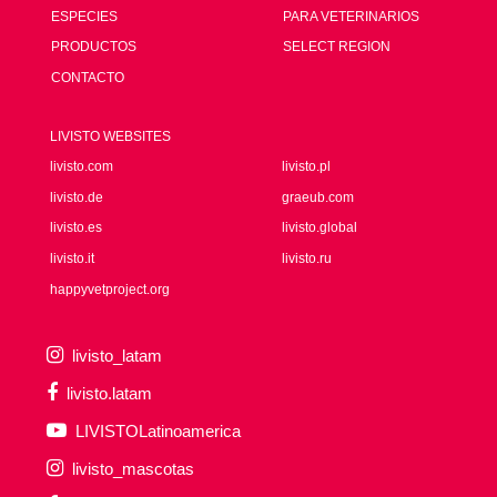
ESPECIES
PARA VETERINARIOS
PRODUCTOS
SELECT REGION
CONTACTO
LIVISTO WEBSITES
livisto.com
livisto.pl
livisto.de
graeub.com
livisto.es
livisto.global
livisto.it
livisto.ru
happyvetproject.org
livisto_latam
livisto.latam
LIVISTOLatinoamerica
livisto_mascotas